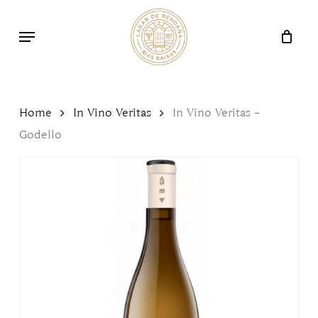
Skip
Menu
to
Cart
Close
Cart
main
content
Home
In Vino Veritas
In Vino Veritas –
Godello